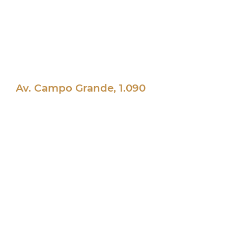
Eleito um dos 100 melhores hospitais
veterinários do Brasil, o Spa Animal
oferece um serviço especializado e
moderno. Temos uma emergência
eficiente e atualizada, com nível de
excelência no atendimento 24 horas por
dia!
Av. Campo Grande, 1.090